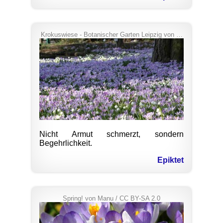
Krokuswiese - Botanischer Garten Leipzig
von
Maja Dumat
/
C
Nicht Armut schmerzt, sondern
Begehrlichkeit.
Epiktet
Spring!
von
Manu
/
CC BY-SA 2.0