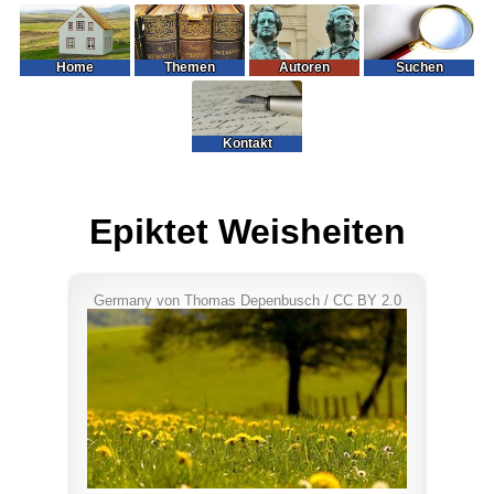
Home
Themen
Autoren
Suchen
Kontakt
Epiktet Weisheiten
Germany
von
Thomas Depenbusch
/
CC BY 2.0