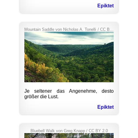
Epiktet
Mountain Saddle
von
Nicholas A. Tonelli
/
CC BY 2.0
Je seltener das Angenehme, desto
größer die Lust.
Epiktet
Bluebell Walk
von
Greg Knapp
/
CC BY 2.0