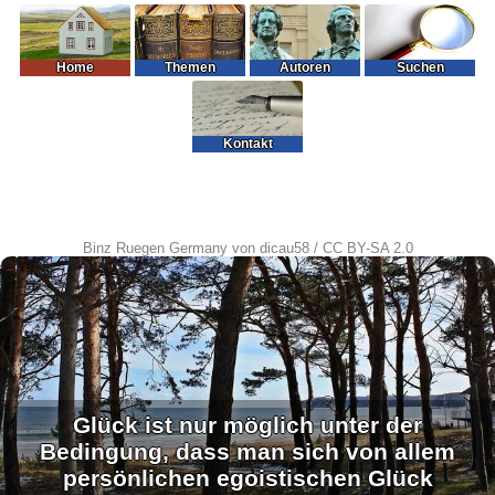
Home
Themen
Autoren
Suchen
Kontakt
Binz Ruegen Germany
von
dicau58
/
CC BY-SA 2.0
Glück ist nur möglich unter der
Bedingung, dass man sich von allem
persönlichen egoistischen Glück