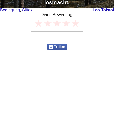
losmacht.
Bedingung
,
Glück
Leo Tolstoi
Deine Bewertung:
★
★
★
★
★
Teilen